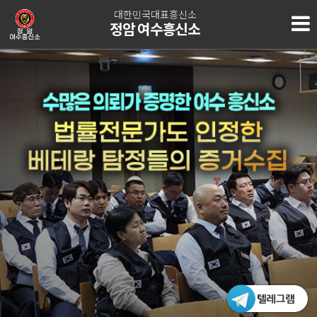
대한민국대표흥신소
정암 여수흥신소